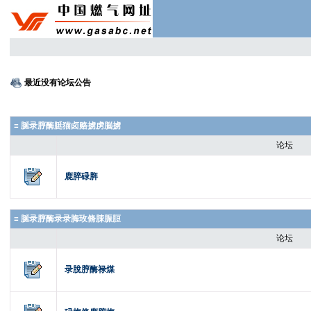
最近没有论坛公告
≡ 脠录脝酶脡猫卤赂掳虏脳掳
论坛
鹿脺碌脌
≡ 脠录脝酶录录脢玫脩脨脤脰
论坛
录脫脝酶禄煤