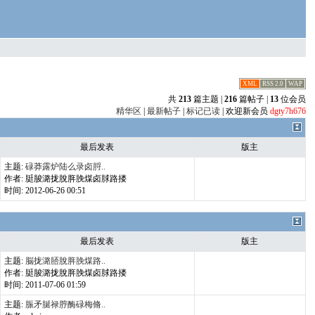
XML
RSS 2.0
WAP
共
213
篇主题 |
216
篇帖子 |
13
位会员
精华区
|
最新帖子
|
标记已读
| 欢迎新会员
dgty7h676
最后发表
版主
主题:
碌莽露炉陆么录卤脟..
作者: 脡脧潞拢脫脌脕煤卤脙路搂
时间: 2012-06-26 00:51
最后发表
版主
主题:
脳拢潞脴脫脌脕煤路..
作者: 脡脧潞拢脫脌脕煤卤脙路搂
时间: 2011-07-06 01:59
主题:
脤矛脠禄脝酶碌梅脩..