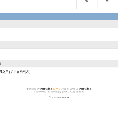
61
64
2
通会员
[
关闭在线列表
]
Powered by
PHPWind
v3.0.1
Code © 2003-05
PHPWind
Time 0.021737 second(s),query:2 Gzip enabled
You can
contact us