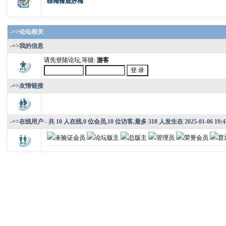
碌梅脩鹿脝梅
-=>论坛相关
-=>我的信息
请先登陆论坛,等级:
游客
-=>友情链接
-=>在线用户
- 共 10 人在线,0 位会员,10 位访客,最多 318 人发生在 2025-01-06 19:4
未验证会员
论坛版主
总版主
管理员
荣誉会员
普