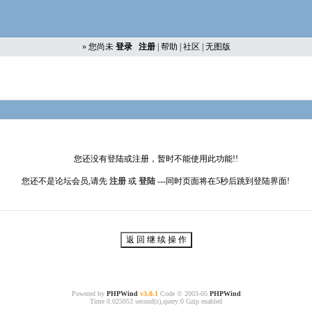
»
您尚未
登录
注册
|
帮助
|
社区
|
无图版
您还没有登陆或注册，暂时不能使用此功能!!
您还不是论坛会员,请先
注册
或
登陆
---同时页面将在5秒后跳到登陆界面!
Powered by
PHPWind
v3.0.1
Code © 2003-05
PHPWind
Time 0.025053 second(s),query:0 Gzip enabled