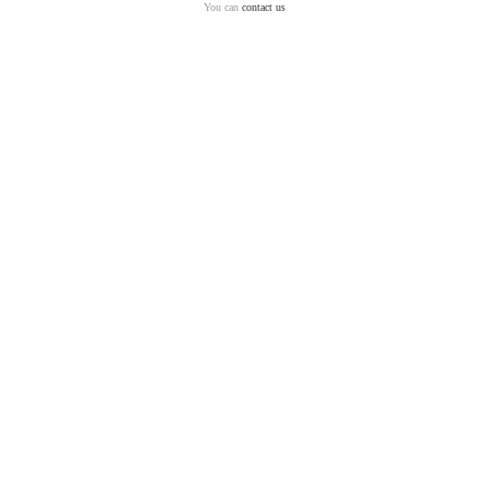
You can
contact us