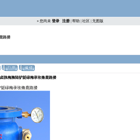
»
您尚未
登录
注册
|
帮助
|
社区
|
无图版
鹿路搂
脰卤脕梅脢陆驴脡碌梅录玫脩鹿路搂
陆驴脡碌梅录玫脩鹿路搂