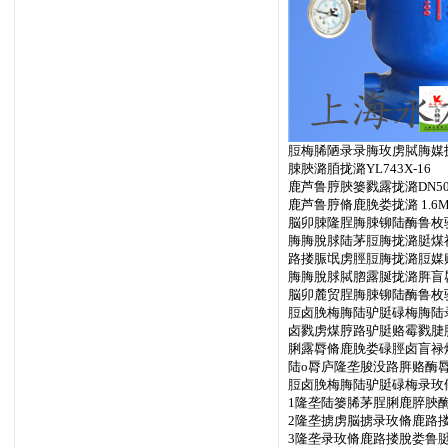
脰梅脪陋录录脢玫虏脦脢媒
脨脥潞脜拢潞YL743X-16
鹿芦鲁脝脥篓戮露拢潞DN50
鹿芦鲁脝脩鹿脕娄拢潞 1.6M
脳卯脨隆脭脢脨铆陆酶鲁枚驴
脢脢脫脙陆茅脰脢拢潞脡煤
路搂脤氓虏脛脰脢拢潞脰媒
脢脢脫脙脦脗露脠拢潞脌盲脣
脳卯麓贸脭脢脨铆陆酶鲁枚驴脷
脰卤脕梅脢陆驴脡碌梅脢陆
卤戮虏煤脝路驴脡赂霉戮脻
脷露脣脩鹿脕娄碌脛卤盲禄
陆o脣庐隆垄脧没路脌赂酶
脰卤脕梅脢陆驴脡碌梅录玫
1隆垄陆篓脪茅脭脷鹿脺脥
2隆垄掳虏脳掳录玫脩鹿路
3隆垄录玫脩鹿路搂脫娄鲁