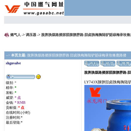
燃气人
->
调压器
->
脫脌脕煤路搂脙脜脨脗脝路:脰卤脕梅脢陆驴脡碌梅录玫脩
-->
本页主题:
脫脌脕煤路搂脙脜脨脗脝路:脰卤脕梅脢陆驴脡碌梅录玫脩鹿路搂
shgnvalve
脫脌脕煤路搂脙脜脨脗脝路:
LY743X脨脥脰卤脕梅脢
级别:
*
精华:
*
发帖:
*
威望:
* 点
金钱:
* RMB
贡献值:
* 点
在线时间:(小时)
注册时间:*
最后登陆:*