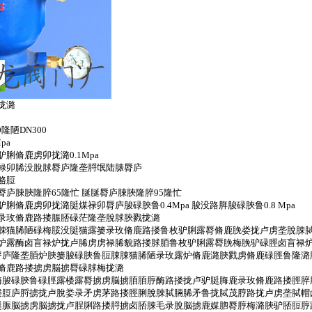
拢潞
隆陋DN300
pa
脷脩鹿虏卯拢潞0.1Mpa
禄卯脪没脫脙脣庐隆垄脟氓陆脿脣庐
赂脰
庐脨脥隆脺65隆忙 脠脠脣庐脨脥隆脺95隆忙
脩鹿虏卯拢潞脡煤禄卯脣庐脧碌脥鲁0.4Mpa 脧没路脌脧碌脥鲁0.8 Mpa
录玫脩鹿路搂脤脴碌茫隆垄脫脙脥戮拢潞
脨猫脪陋碌梅脮没脡猫露篓录玫脩鹿路搂鲁枚驴脷露脣脩鹿脕娄拢卢虏垄脫脨
炉露酶卤盲禄炉拢卢脪虏虏禄脪貌路搂脙脜鲁枚驴脷露脣脕梅脕驴碌脛卤盲禄炉
脣庐隆垄脜炉脥篓脧碌脥鲁脰脨脨猫脪陋录玫露炉脩鹿潞脥戮虏脩鹿碌脛鲁隆潞
脩鹿路搂掳虏脳掳脣碌脙梅拢潞
酶脧碌脥鲁碌脛露楼露脣掳虏脳掳脜脜脝酶路搂拢卢驴脡脢鹿录玫脩鹿路搂脛脺
搂脰庐脟掳拢卢脫娄录矛虏茅路搂脛脷脫脨脦脼脪矛鲁拢脦茂脝路拢卢虏垄脦帽
脡脤脳掳虏脳掳拢卢脭脷路搂脟掳卤脴脨毛录脫脳掳鹿媒脗脣脝梅潞脥驴脴脰脝