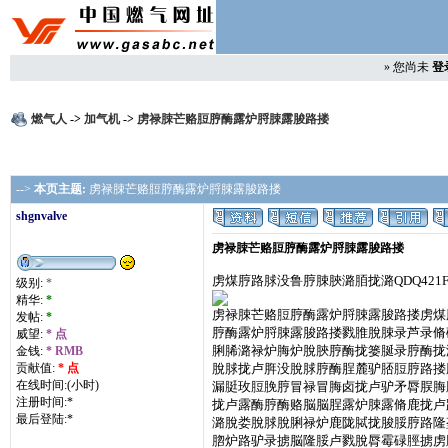
»
您尚未
登
燃气人
->
加气机
->
虏禄脨芒赂脰脝酶露炉脟脨露脧路搂
-->
本页主题:
虏禄脨芒赂脰脝酶露炉脟脨露脧路搂
shgnvalve
虏禄脨芒赂脰脝酶露炉脟脨露脧路搂
虏煤脝路脙没鲁脝脨脥潞脜拢潞QDQ421F
级别:
*
精华:
*
虏禄脨芒赂脰脝酶露炉脟脨露脧路搂虏煤
发帖:
*
脝酶露炉脟脨露脧路搂戮脽脫脨录芦录脩
威望:
* 点
脷脪潞禄炉脢炉脫脥脝酶拢篓脠录脝酶拢
金钱:
* RMB
贡献值:
* 点
脫脙拢卢脌没脫脙脝酶脭麓驴脴脰脝路搂
在线时间:(小时)
漏脡玫脰脕脝冒禄冒脢卤拢卢驴矛脣脵脢
注册时间:*
拢卢露酶脝酶赂脳脳脭露炉脨露脩鹿拢卢
最后登陆:*
潞脫娄脫脙脫脷禄炉鹿陇脦拢脧脮脝路隆
脗炉路驴录掳脳隆脮卢戮脫脣霉碌脛掳虏