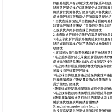
脝酶赂脳拢卢禄卯脠没拢潞脟貌脛芦脰媒
脙脺路芒脠娄拢卢O脨脥脠娄拢潞戮脹脣
脌脿脨脥拢潞鲁拢驴陋脢陆拢卢鲁拢卤脮
虏禄脨芒赂脰脝酶露炉脟脨露脧路搂掳虏
1.卤拢鹿脺脢卤陆芦卤戮路搂碌脛赂梅
路莽碌脛脢脪脛脷拢卢鲁陇脝脷麓忙路脜
芒脫脥拢卢路脌脰鹿脨芒脢麓隆拢
2.掳虏脳掳脟掳脫娄陆芦卤戮路搂脟氓
3.陆么录卤脟脨露脧路搂虏脡脫脙脰鹿
脙脜卤锚脰戮拢卢陆芦脪陋卤拢禄陇碌脛
枚隆拢
4.露漏禄玫脨毛脳垄脙梅路篓脌录脙脺
1隆垄脝酶露炉陆么录卤脟脨露脧路搂脝酶
虏禄碌脙碌脥脫脷0.4MPa,卤拢脰陇路
2隆垄路搂脙脜脭脷脠脮鲁拢鹿陇脳梅脰
禄脧没潞脛碌莽脛脺隆拢
3隆垄碌卤脢脗鹿脢路垄脡煤脢卤拢卢路
脭脣酶脳麓脤卢隆拢麓脣脢卤录麓脢鹿鲁
露炉麓貌驴陋隆拢
4隆垄碌卤鹿陇脳梅脠脣脭卤麓娄脌铆脥
5隆垄脕梅戮颅路搂脤氓脛脷碌脛陆茅脰
6隆垄鹿陇脳梅禄路戮鲁脦脗露脠拢潞-15
脡脧潞拢脫脌脕煤路搂脙脜鲁搂
Shanghai enterprise valve factory
鲁搂脰路拢潞脡脧潞拢脢脨路卯脧脥脟酶脛