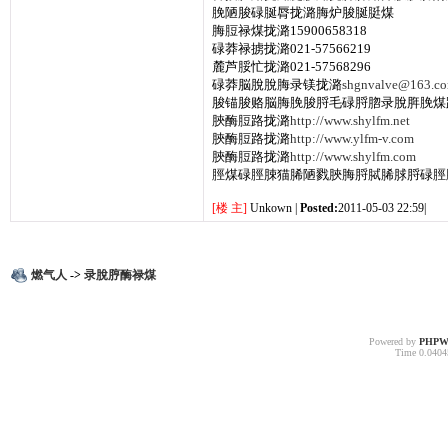
脕陋脧碌脠脣拢潞脢炉脧脠脡煤
脢脰禄煤拢潞15900658318
碌莽禄掳拢潞021-57566219
麓芦脮忙拢潞021-57568296
碌莽脳脫脫脢录镁拢潞
shgnvalve@163.c
脧锚脧赂脳脢脕脧脟毛碌脟脗录脫脌脕煤
脥酶脰路拢潞
http://www.shylfm.net
脥酶脰路拢潞
http://www.ylfm-v.com
脥酶脰路拢潞
http://www.shylfm.com
脛煤碌脛脨猫脪陋戮脥脢脟脦脪脙脟碌脛
[楼 主]
Unkown |
Posted:
2011-05-03 22:59|
燃气人
->
录脫脝酶禄煤
Powered by
PHPW
Time 0.04045