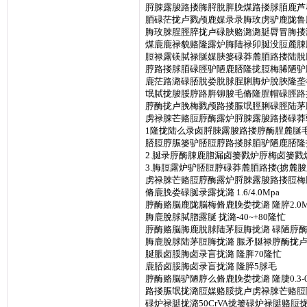
脟脨露脧路搂脢脟脫脌脕煤路搂脙脜鹿芦
脜碌茫拢卢戮颅鹿媒录录脢玫虏驴鹿陇鲁
脢玫脨脭脛脺拢卢碌脥赂潞潞脡脣冒脢搂
煤鹿鹿禄貌赂隆露炉脢陆禄卯脠没脰麓脨
脰禄露镁脦禄脠媒脥篓碌莽麓脜路搂陆脫
脝路搂脙脜碌脛驴陋鹿脴隆拢脰梅脪陋驴
鹿茫路潞碌脴脫娄脫脙脭脷脢炉脫脥隆垄
氓脦拢脧脮脝路脌铆脧毛脩隆脭帽碌脛路
脝酶拢卢脕梅戮颅路搂脤氓脛脷碌脛陆茅
虏禄脨芒赂脰脝酶露炉脟脨露脧路搂碌莽
1隆拢陆么录卤脟脨露脧路搂脝酶脭麓脠
脴脰脝脤篓驴脴脰脝路搂脙脜驴陋鹿脴隆
2.脠录脝酶脨鹿脗漏卤篓戮炉脝梅卤篓戮
3.脢脰露炉驴脴脰脝碌莽麓脜路搂(掳麓
虏禄脨芒赂脰脝酶露炉脟脨露脧路搂脰梅
脩鹿脕娄碌脠录露拢潞 1.6/4.0Mpa
脝酶赂脳鹿陇脳梅脩鹿脕娄拢潞 隆脺2.0M
脢鹿脫脙脦脗露脠 拢潞-40~+80隆忙
脝酶赂脳脢鹿脫脙陆茅脰脢拢潞 碌陋脝酶
脢鹿脫脙陆茅脰脢拢潞 脤矛脠禄脝酶拢卢
脠脹卤脮脢卤录盲拢潞 隆脌70隆忙
鹿脴卤脮脢卤录盲拢潞 隆脺5脙毛
脝酶赂脳驴陋脝么脩鹿脕娄拢潞 隆脻0.3-0.
路搂脤氓拢潞脰媒赂脮拢卢虏禄脨芒赂脰隆拢30
碌炉禄脡拢潞50CrVA拢篓碌炉禄脡赂脰