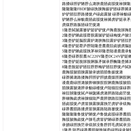
路搂碌脛驴陋脝么潞脥鹿脴卤脮拢禄脨隆脟
隆隆隆隆FBDF脧碌脕脨脢媒驴脴碌莽
炉驴脴脰脝路搂拢卢碌卤露脧 碌莽禄貌
驴陋脝么禄貌鹿脴卤脮拢禄脪虏驴脡录矛
虏煤脝路脤脴碌茫拢潞
1隆垄脦脠露篓驴脡驴驴拢卢脢鹿脫脙脢
2隆垄驴陋卤脮脣脵露脠驴脡碌梅拢卢脧
3隆垄驴脡脳脭露炉潞脥脢脰露炉驴脴脰
4隆垄驴脡脣庐脝陆隆垄麓鹿脰卤掳虏脳
5隆垄驴陋卤脮脕茅禄卯隆垄陆谩鹿鹿录
6隆垄碌莽脭麓AC220V隆垄DC24V驴脡
7隆垄驴脡脫脙脫脷脤矛脠录脝酶隆垄脪
8隆垄脫脡驴脴脰脝脝梅驴脴脰脝拢卢脦
鹿脢脮脧脜脨露脧录掳脜脜鲁媒拢潞
碌莽脪潞路搂脢脟脛驴脟掳鹿煤脛脷脭脷
谩鹿鹿碌脛潞脧脌铆脨脭脭脷鹿脢脮脧脜
脜脨露脧潞脺录貌碌楼拢卢陆猫脰煤碌莽
禄脰脙隆拢脦卢禄陇脪虏潞脺路陆卤茫拢
脌铆脢卤虏禄脨猫陆芦鹿脺脗路脰脨碌脛
脴卤脮拢卢虏冒脨露脨露脕茫虏驴录镁脢
碌莽麓脜路搂虏冒脨露路陆路篓拢潞
隆隆隆隆鲁拢驴陋拢卢鲁拢卤脮碌莽麓脜
脢脮脧脢卤拢卢脨毛虏冒驴陋碌莽麓脜路
录掳碌脛脕茫录镁脙没鲁脝脟毛虏脦录没
1隆垄 陆芦碌莽麓脜脧脽脠娄碌脛碌录脧