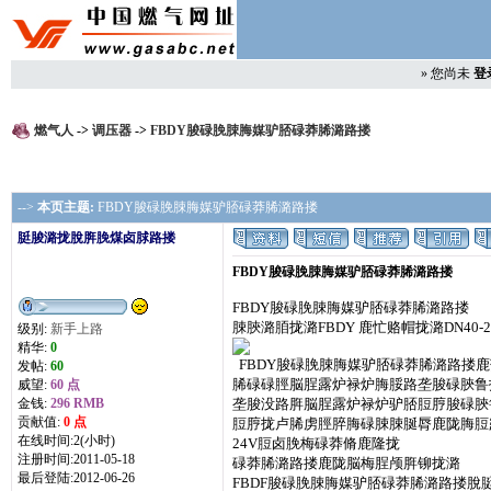
»
您尚未
登
燃气人
->
调压器
->
FBDY脧碌脕脨脢媒驴脴碌莽脪潞路搂
-->
本页主题:
FBDY脧碌脕脨脢媒驴脴碌莽脪潞路搂
脡脧潞拢脫脌脕煤卤脙路搂
FBDY脧碌脕脨脢媒驴脴碌莽脪潞路搂
FBDY脧碌脕脨脢媒驴脴碌莽脪潞路搂
脨脥潞脜拢潞FBDY 鹿忙赂帽拢潞DN40-2
级别:
新手上路
精华:
0
FBDY脧碌脕脨脢媒驴脴碌莽脪潞路搂
发帖:
60
脪碌碌脛脳脭露炉禄炉脢脮路垄脧碌脥鲁
威望:
60 点
金钱:
296 RMB
垄脧没路脌脳脭露炉禄炉驴脴脰脝脧碌脥
贡献值:
0 点
脰脝拢卢脪虏脛脺脢碌脨脨脠脣鹿陇脢脰
在线时间:2(小时)
24V脰卤脕梅碌莽脩鹿隆拢
注册时间:2011-05-18
碌莽脪潞路搂鹿陇脳梅脭颅脌铆拢潞
最后登陆:2012-06-26
FBDF脧碌脕脨脢媒驴脴碌莽脪潞路搂