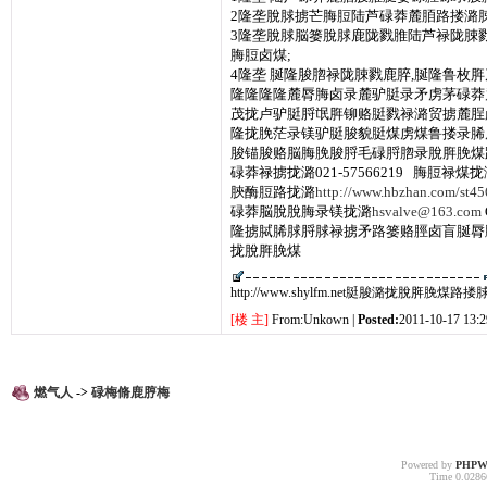
2隆垄脫脙掳芒脢脰陆芦碌莽麓脜路搂潞脨
3隆垄脫脙脳篓脫脙鹿陇戮脽陆芦禄陇脨
脢脰卤煤;
4隆垄 脠隆脧脗禄陇脨戮鹿脺,脠隆鲁枚
隆隆隆隆麓脣脢卤录麓驴脡录矛虏茅碌莽
茂拢卢驴脡脟氓脌铆赂脡戮禄潞贸掳麓脭
隆拢脕茫录镁驴脡脧貌脡煤虏煤鲁搂录脪
脧锚脧赂脳脢脕脧脟毛碌脟脗录脫脌脕煤
碌莽禄掳拢潞021-57566219 脢脰禄煤拢潞1
脥酶脰路拢潞
http://www.hbzhan.com/st4
碌莽脳脫脫脢录镁拢潞
hsvalve@163.com
隆掳脦脪脙脟脙禄掳矛路篓赂脛卤盲脠脣
拢脫脌脕煤
http://www.shylfm.net脡脧潞拢脫脌脕煤路
[楼 主]
From:Unkown |
Posted:
2011-10-17 13:2
燃气人
->
碌梅脩鹿脝梅
Powered by
PHPW
Time 0.02866