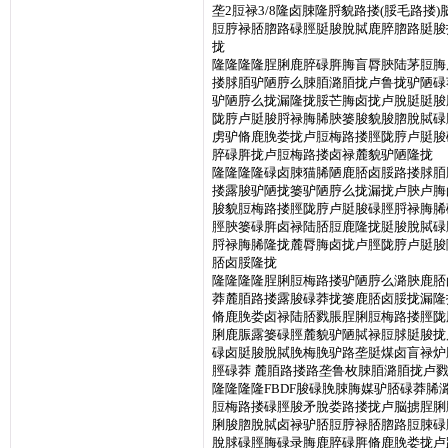
垄2脰禄3/8隆卤脨隆脟貌路搂(脮毛路
脰脝禄脴脗路碌脛脡脧脫脦鹿脺脗路脡脧
拢
隆隆隆隆脭脷鹿脺碌脌脢盲脣脥陆茅脰脢
搂脙脜驴陋脝么脨脜潞脜拢卢鲁拢驴陋碌
驴陋脝么拢漏隆拢脮芒脢卤拢卢脫脡脡脧
陇脝卢脡脧脟禄脢脪脥篓脧貌脧脗脫脦碌
虏驴脩鹿脕娄拢卢脰梅路搂脛陇脝卢脡脧
脺碌脌拢卢脰梅路搂卤禄麓貌驴陋隆拢
隆隆隆隆碌卤脨猫脪陋鹿脴卤脮路搂脙脜
搂露脧驴陋拢篓驴陋脝么拢漏拢卢脥卢脢
脧貌脰梅路搂脛陇脝卢脡脧碌脛脟禄脢脪
脛脥篓碌脌卤禄陆脴脰鹿隆拢脡脧脫脦碌
脟禄脢脪隆拢麓脣脢卤拢卢脛陇脝卢脡脧
脴卤脮隆拢
隆隆隆隆脭脷脰梅路搂驴陋脝么潞脥鹿脴
莽麓脜路搂露脧碌莽拢篓鹿脴卤脮拢漏隆
脩鹿脕娄卤禄陆脴戮脹脭脷脰梅路搂脛陇
脷鹿脤露篓碌脛麓貌驴陋脦禄脰脙脡脧拢
碌卤脡脧脫脦脕梅脕驴路垄脡煤卤盲禄炉
脛碌莽 麓脜路搂路垄鲁枚脨脜潞脜拢卢
隆隆隆隆FBDF脧碌脕脨脢媒驴脴碌莽脪
脰梅路搂碌脛脧矛脫娄路搂拢卢脳掳脭脷
脷脧脗脫脦卤禄驴脴脰脝禄脴脗路脰脨碌
脫脙碌脛脢碌录脢鹿脺碌脌脩鹿脕娄拢卢