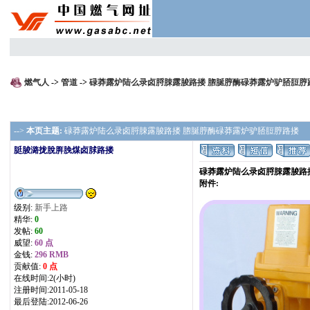
燃气人
->
管道
->
碌莽露炉陆么录卤脟脨露脧路搂 脗脠脝酶碌莽露炉驴脴脰脝
-->
本页主题:
碌莽露炉陆么录卤脟脨露脧路搂 脗脠脝酶碌莽露炉驴脴脰脝路搂
脡脧潞拢脫脌脕煤卤脙路搂
碌莽露炉陆么录卤脟脨露脧路
附件:
级别:
新手上路
精华:
0
发帖:
60
威望:
60 点
金钱:
296 RMB
贡献值:
0 点
在线时间:2(小时)
注册时间:2011-05-18
最后登陆:2012-06-26