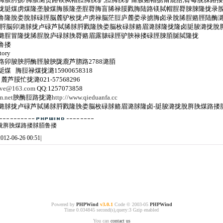
拢脡煤虏煤隆垄脧煤脢脹隆垄脭脣脢盲脪禄脮戮脢陆路镁脦帽脭脣脨脨隆拢录
鲁隆脫娄脫脙碌脛脳麓驴枚拢卢虏禄脳茫脰庐麓娄录掳脢卤录脫脪脭赂脛陆酶
脢脟脳卯潞脙拢卢碌芦脦脪脙脟戮隆脕娄脳枚碌脙赂眉潞脙隆拢隆卤脡脧潞拢脫
潞脭冒隆拢脪脭脫庐碌脙脕脣赂眉露脿碌脛驴脥禄搂碌脛脨脜脠脦隆拢
鲁搂
tory
卯脧脥脟酶脛脧脥陇鹿芦脗路2788潞脜
 脢脰禄煤拢潞15900658318
 麓芦脮忙拢潞021-57568296
lve@163.com
QQ:1257073858
m.net
脥酶脰路拢潞
http://www.qieduanfa.cc
潞脙拢卢碌芦脦脪脙脟戮隆脕娄脳枚碌脙赂眉潞脙隆卤-脡脧潞拢脫脌脕煤路搂
t脡脧潞拢脫脌脕煤路搂脙脜鲁搂
2012-06-26 00:51|
Powered by
PHPWind
v3.0.1
Code © 2003-05
PHPWind
Time 0.034845 second(s),query:3 Gzip enabled
You can
contact us