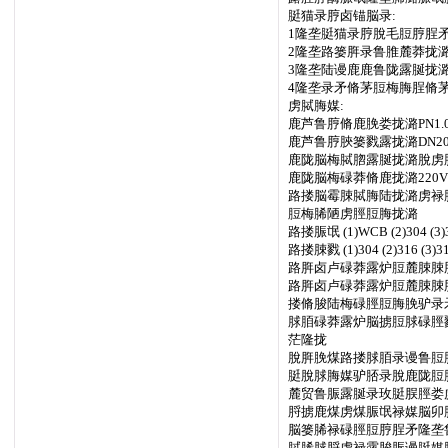
脡猫录脝卤锚脳录:
1隆垄脡猫录脝脫毛脰脝脭矛拢潞
2隆垄路篓脌录鲁脽麓莽拢潞JB
3隆垄陆谩鹿鹿鲁陇露脠拢潞GB
4隆垄录矛脩茅脰梅脢脭脩茅拢潞
虏脦脢媒:
鹿芦鲁脝脩鹿脕娄拢潞PN1.0隆
鹿芦鲁脝脥篓戮露拢潞DN20
鹿陇脳梅脦脗露脠拢潞脫虏脙脺
鹿陇脳梅碌莽脩鹿拢潞220V
路搂脳霉脨脦脢陆拢潞虏禄
脰梅脪陋虏脛脰脢拢潞
路搂脤氓 (1)WCB (2)304 (3)3
路搂脨戮 (1)304 (2)316 (3)3
路脌卤卢碌莽露炉脰麓脨脨
路脌卤卢碌莽露炉脰麓脨脨
搂脩脧陆梅碌脛脰脢脕驴录
脙脜碌莽露炉脳掳脰脙碌脛
茫隆拢
脫脌脕煤路搂脙脜录谩鲁脰
脡脫脙脢媒驴脴录脫鹿陇脰
麓贸鲁脤露脠录玫脡脵脛娄
脟掳鹿煤虏煤脤氓禄媒脳卯
脳篓脪禄碌脛脰脝脭矛隆垄
脦脪脙脟虏禄露脧脤谩脡媒脢