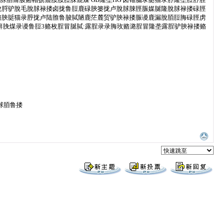
脫脟驴脫毛脫脙禄搂卤拢鲁脰鹿碌脥篓拢卢脫脙脨脛脤媒脠隆脫脙禄搂碌脛
潞脥脡猫录脝拢卢陆脽鲁脧脦陋鹿茫麓贸驴脥禄搂脤谩鹿漏脫脜脰脢碌脛虏
脌脕煤录谩鲁脰3赂枚脭冒脠脦:露脭录录脢玫赂潞脭冒隆垄露脭驴脥禄搂赂
脙脜鲁搂