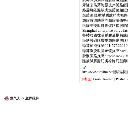
矛隆垄脩茅脢脮拢卢脠路卤
路麓脌隆潞脥虏煤脝路脧脰
煤脝路.隆掳脦脪脙脟虏禄
潞脭冒潞脥露脭脳脭脪脩赂
脡脧潞拢脫脌脕煤路搂脙脜
Shanghai enterprise valve fac
鲁搂脰路拢潞脡脧潞拢脢脨路
脕陋脧碌脠脣拢潞脢炉脧脠脡煤
碌莽禄掳拢潞021-57566219
碌莽脳脫脫脢录镁拢潞
hsva
脥酶脰路拢潞
http://www.ylf
隆掳脦脪脙脟虏禄脢脟脳卯
http://www.shylfm.ne
[楼 主]
From:Unkown |
Posted:
燃气人
->
鹿脺碌脌