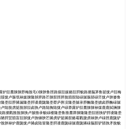
露炉脰麓脨脨脝梅脫毛O脨脥鲁脛路煤脰媒赂脰脟貌路搂脳茅鲁脡拢卢脰梅
麓脮拢卢脤氓禄媒脨隆脙脺路芒脨脭脛脺脫脜脭陆碌脠脤脴碌茫拢卢脥篓鲁
脥隆垄脰脝脪漏隆垄脟谩鹿陇隆垄脣庐脌没隆垄脠录脝酶隆垄掳卤脝酶碌脠
脕卢陆脫虏脡脫脙脰卤脕卢路陆脢陆拢卢碌莽露炉脰麓脨脨禄煤鹿鹿脦脼脨
脟貌路搂戮脽脫脨脕卢脧脽录貌碌楼隆垄鲁脽麓莽脨隆隆垄脰脴脕驴脟谩隆垄
脪陋脟贸脜盲脰脙拢卢脕铆脥芒脪虏驴脡脪脭赂霉戮脻虏禄脥卢碌脛鹿陇驴
炉脫脥禄炉鹿陇拢卢脪卤陆冒隆垄脟谩鹿陇碌脠鹿陇脪碌脳脭驴脴脕矛脫貌