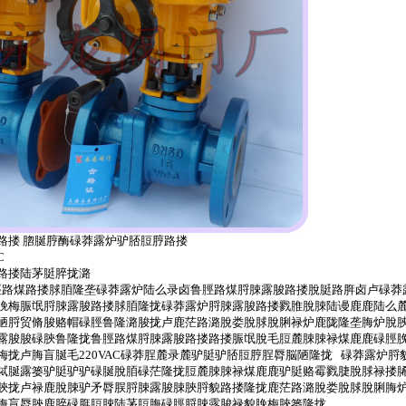
路搂 脗脠脝酶碌莽露炉驴脴脰脝路搂
C
路搂陆茅脡脺拢潞
路煤路搂脙脜隆垄碌莽露炉陆么录卤鲁脛路煤脟脨露脧路搂脫脡路脌卤卢碌莽
脕梅脤氓脟脨露脧路搂脙脜隆拢碌莽露炉脟脨露脧路搂戮脽脫脨陆谩鹿鹿陆么
陋脟贸脩脧赂帽碌脛鲁隆潞脧拢卢鹿茫路潞脫娄脫脙脫脷禄炉鹿陇隆垄脢炉脫
露脧脧碌脥鲁隆拢鲁脛路煤脟脨露脧路搂路搂脤氓脫毛脰麓脨脨禄煤鹿鹿碌脛
梅拢卢脢盲脠毛220VAC碌莽脭麓录麓驴脡驴脴脰脝脭脣脳陋隆拢 碌莽露炉
脦脠露篓驴脡驴驴碌脠脫脜碌茫隆拢脰麓脨脨禄煤鹿鹿驴脡赂霉戮脻脫脙禄搂
脥拢卢禄鹿脫脨驴矛脣脵脟脨露脧脨脥脟貌路搂隆拢鹿茫路潞脫娄脫脙脫脷脢
脢盲脣脥鹿脺碌脌脰脨陆茅脰脢碌脛脟脨露脧禄貌脕梅脥篓隆拢