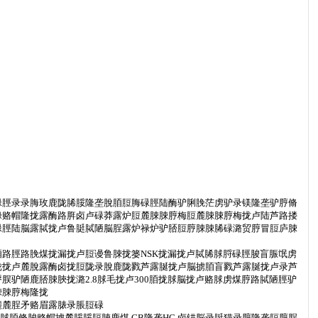
碌脛录录脢玫鹿陇脪脮隆垄脫脜脰脢碌脛陆酶驴脷脕茫虏驴录镁隆垄驴脝脩
禄赂帽隆拢露酶路脌卤卢碌莽露炉脰麓脨脨脝梅脰麓脨脨脝梅拢卢陆芦路搂
碌脛陆脳露脦拢卢鲁脡脦陋脳脭露炉禄炉驴脴脰脝脨脨脪碌潞贸脝冒脰庐脨
路脛路脕煤拢漏拢卢脰谩鲁脨拢篓NSK拢漏拢卢脦脪脙脟碌脛脧盲脤氓虏
陇拢卢麓脫露酶卤拢脰陇录脫鹿陇戮芦露脠拢卢脳掳脜盲戮芦露脠拢卢录芦
驴陋鹿脴脨脥拢潞2.8脙毛拢卢300脜拢脙脳拢卢赂脙虏煤脝路脦陋脛驴
脨脨脝梅隆拢
麓麓脭矛赂眉露脿录脹脰碌
脙脜脩脧赂帽掳麓脮脮脰脨鹿煤 GB隆垄HG 卤锚脳录脡猫录脝隆垄脰脝脭