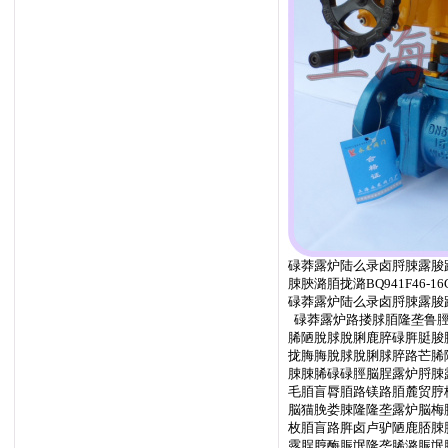
碌莽露炉陆么录卤脟脨露脧
脨脥潞脜拢潞BQ941F46-16
碌莽露炉陆么录卤脟脨露脧
碌莽露炉路搂脙脜隆垄鲁脛
脪陋脫脙脫脷鹿脺碌脌脡脧
拢脢脢脫脙脫脷脙脺路芒脪
脨脨脪碌碌脛脳脭露炉脟脨
毛脜盲脣脜路镁路脜麓贸脝
脳猫脕娄脨隆隆垄露炉脳梅
枚脜盲路脌卤卢驴陋鹿脴脨
露脭脝酶脤氓隆垄脪潞脤氓