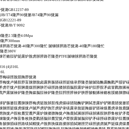
GB12237-89
/T74隆芦90拢篓JB74隆芦90拢漏
12221-89
JB/T 9092
垄2.5隆垄4.0Mpa
隆芦300mm
路芒拢潞-40隆芦300隆忙 脠铆脙脺路芒拢潞-40隆芦180隆忙
隆垄380V
脨芒赂脰驴脡露炉脫虏脙脺路芒隆垄PTFE脠铆脙脺路芒隆拢
16 (4)316L
16L
脝梅碌脛脫脜脢脝拢潞
脝梅拢卢脪脭脝盲脨脗脫卤露脌脤脴碌脛脡猫录脝隆垄脧脠陆酶露酶戮芦脮驴
矛虏芒拢卢脭脷鹿煤脛脷脥芒碌脛路搂脙脜脳脭露炉禄炉脰脝脭矛卤冒戮脽脪
戮芦露脠禄炉隆垄脢媒脳脰禄炉隆垄脰脟脛脺禄炉脥脝脧貌脪禄赂枚脮赂脨脗
脙驴脤篓脰麓脨脨脝梅虏脡脫脙脭颅虏煤碌脴陆酶驴脷脦垄露炉驴陋鹿脴拢篓脜
脨脨脛脡煤虏煤拢卢脠芦虏驴脕茫虏驴录镁露录脫脡脢媒驴脴禄煤麓虏录脫鹿
虏脕拢卢脭枚麓贸麓芦露炉脨搂脗脢拢卢脢鹿脦脪脙脟碌脙脪脭脥脝鲁枚驴矛脣脵
脨隆拢卢脢盲鲁枚脕娄戮脴脳卯麓贸拢卢脣脵露脠脳卯驴矛碌脛碌莽露炉脰麓
鲁脧脨脜碌脛路镁脦帽拢卢脫脌脕煤路搂脙脜脦陋脛茫碌脛掳虏脠芦脡煤虏煤
脹脟掳/脢脹潞贸路镁脦帽脰脢脕驴,脰脢脕驴脩脧赂帽掳脩鹿脴,脣霉脫脨路搂