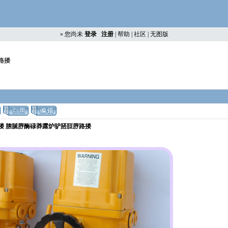
»
您尚未
登录
注册
|
帮助
|
社区
|
无图版
路搂
搂 脗脠脝酶碌莽露炉驴脴脰脝路搂