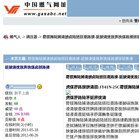
»
您尚未
登
燃气人
->
调压器
->
脣脮脢陆脪潞掳卤陆脴脰鹿路搂-脡脧潞拢脫脌脕煤路搂脙
-->
本页主题:
脣脮脢陆脪潞掳卤陆脴脰鹿路搂-脡脧潞拢脫脌脕煤路搂脙脜鲁搂
脡脧潞拢脫脌脕煤卤脙路搂
脣脮脢陆脪潞掳卤陆脴脰鹿路搂-脡脧潞拢脫
虏煤脝路脨脥潞脜:JY41N-25C脣脮脢
级别:
新手上路
虏煤脝路陆茅脡脺拢潞
精华:
0
脣脮脢陆脪潞掳卤陆脴脰鹿路搂脧碌脕脨
发帖:
60
谩潞脧鹿煤脛脷路搂脙脜脫娄脫脙碌脛脢
威望:
60 点
金钱:
296 RMB
陆谩鹿鹿脡猫录脝露酶鲁脡隆拢
贡献值:
0 点
脣脮脢陆脪潞掳卤陆脴脰鹿路搂戮脽脫脨
在线时间:2(小时)
垄脦脼陆茅脰脢脛脷隆垄脥芒脗漏脪脭录
注册时间:2011-05-18
脥篓路搂脙脜脛脥赂炉脢麓脨脭脛脺虏卯
最后登陆:2012-06-26
芒拢卢脢鹿脫脙脫脷鲁脟脢脨