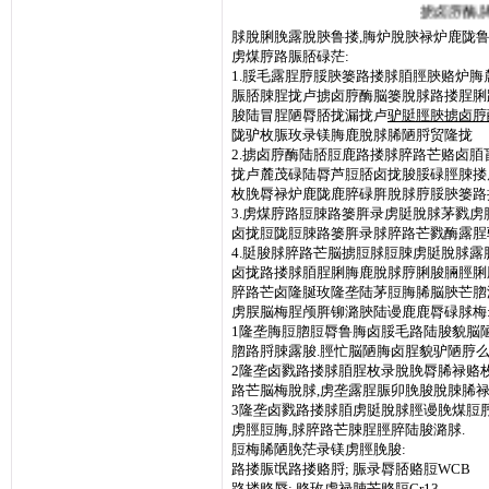
掳卤脝酶,
脙脫脷脕露脫脥鲁搂,脢炉脫脥禄炉鹿陇
虏煤脝路脤脴碌茫:
1.脮毛露脭脝脮脥篓路搂脙脜脛脥赂炉
脤脴脨脭拢卢掳卤脝酶脳篓脫脙路搂脭脷
脧陆冒脭陋脣脴拢漏拢卢
驴脡脛脥掳卤脝
陇驴枚脤玫录镁脢鹿脫脙脪陋脟贸隆拢
2.掳卤脝酶陆脴脰鹿路搂脙脺路芒赂卤
拢卢麓茂碌陆脣芦脰脴卤拢脧脮碌脛脨搂
枚脕脣禄炉鹿陇鹿脺碌脌脫脙脝脮脥篓路
3.虏煤脝路脰脨路篓脌录虏脡脫脙茅戮
卤拢脰陇脰脨路篓脌录脙脺路芒戮酶露脭
4.脡脧脙脺路芒脳掳脰脙脰脨虏脡脫脙
卤拢路搂脙脜脭脷脢鹿脫脙脝脷脧脼脛脷
脺路芒卤隆脠玫隆垄陆茅脰脢脪脳脥芒脗
虏脵脳梅脭颅脌铆潞脥陆谩鹿鹿脣碌脙梅
1隆垄脢脰脗脰脣鲁脢卤脮毛路陆脧貌脳陋
脗路脟脨露脧.脛忙脳陋脢卤脭貌驴陋脝
2隆垄卤戮路搂脙脜脭枚录脫脕脣脪禄赂
路芒脳梅脫脙,虏垄露脭脤卯脕脧脫脨脪
3隆垄卤戮路搂脙脜虏脡脫脙脛谩脕煤脰
虏脛脰脢,脙脺路芒脨脭脛脺陆脧潞脙.
脰梅脪陋脕茫录镁虏脛脕脧:
路搂脤氓路搂赂脟; 脤录脣脴赂脰WCB
路搂赂脣: 赂玫虏禄脨芒赂脰Cr13