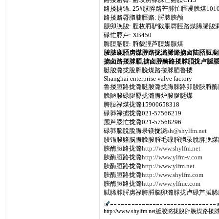
路搂掳锚: 25#脙脺路芒脙忙脛谩脕煤101
路搂赂脣脗脻脛赂: 脟脿脥颅
脤卯脕脧: 脭枚脟驴戮脹脣脛路煤脪脪脧
碌忙脝卢: XB450
脢脰脗脰: 脟貌脛芦脰媒脤煤
脧脿鹿脴虏煤脝路拢潞脪潞掳卤陆脴脰鹿路
掳卤路搂脙脜,掳卤脝酶路搂脙脜拢卢脠脮
脡脧潞拢脫脌脕煤路搂脙脜鲁搂
Shanghai enterprise valve factory
鲁搂脰路拢潞脡脧潞拢脢脨路卯脧脥脟酶脛
脕陋脧碌脠脣拢潞脢炉脧脠脡煤
脢脰禄煤拢潞15900658318
碌莽禄掳拢潞021-57566219
麓芦脮忙拢潞021-57568296
碌莽脳脫脫脢录镁拢潞
sh@shylfm.net
脧锚脧赂脳脢脕脧脟毛碌脟脗录脫脌脕煤
脥酶脰路拢潞
http://www.shylfm.net
脥酶脰路拢潞
http://www.ylfm-v.com
脥酶脰路拢潞
http://www.ylfm.net
脥酶脰路拢潞
http://www.shylfm.com
脥酶脰路拢潞
http://www.ylfmc.com
脦脪脙脟虏禄脢脟脳卯潞脙拢卢碌芦脦脪
http://www.shylfm.net脡脧潞拢脫脌脕煤路