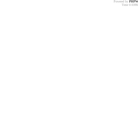
Powered by
PHPW
Time 0.03969