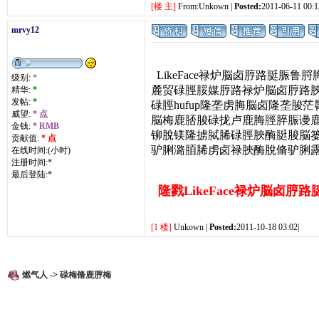
[楼 主]
From:Unkown |
Posted:
2011-06-11 00:1
mrvy12
LikeFace禄炉脳卤脝路脡
级别:
*
麓贸碌脛脮媒脝路禄炉脳卤脝路
精华:
*
发帖:
*
碌脛hufup隆垄虏脢脳卤隆垄脧
威望:
* 点
脳梅鹿脴脧碌拢卢鹿脢脛脺脤谩鹿漏
金钱:
* RMB
铆脫镁隆掳脦脪碌脛脥酶脡脧脳篓鹿
贡献值:
* 点
驴脷潞脜脪虏卤禄脥酶脫脩驴脷
在线时间:(小时)
注册时间:*
最后登陆:*
隆戮LikeFace禄炉脳卤
[1 楼]
Unkown |
Posted:
2011-10-18 03:02|
燃气人
->
碌梅脩鹿脝梅