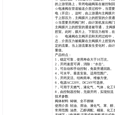
的上游管路上，常闭电磁阀装在被控制回
☆电液阀在管道输送介质过程中，当需要
电（开启）。这时，由上游通向主阀膜片
于上部压力，主阀膜片上的腔室的介质通
☆当需要关闭阀门时，由计算机发出阀门
主阀膜片上的腔室的通道被导通， 主阀
腔室。此时，膜片上、下部压力相等，在
☆ 电液阀在主阀开启和关闭过程中，
态，介质压力被截聚在主阀膜片上腔室内
定的流量。当上游流量发生变化时，由计
量值。
产品特点：
1，稳定可靠，使用寿命大于10万次。
2，开闭速度可调，消除：“水击”。
3，可自动和手动控制，免装旁通回路。
4，可水平。垂直安装。适用范围广。
5，开闭灵活。结构简单。维修方便。
6，电源AC220V。DC24V可选择。
7，可用于天燃气，液化气，气体，化工
8，由控制器控制，无级开闭，实现恒流
技术参数:
阀体材料: 铸钢、全不锈钢
使用介质: 轻油、滑油、液化气、苯、醇
常用范围: 油类、乙醇调配、桶装、化工
关键字：“电液阀 活塞式电液阀 膜片式电液