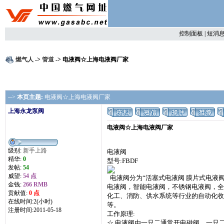
控制面板
|
短消
燃气人
->
管道
-> 电液阀☆上海电液阀厂家
-->
本页主题:
电液阀☆上海电液阀厂家
上海永龙泵阀
电液阀☆上海电液阀厂家
级别:
新手上路
电液阀
精华:
0
型号:FBDF
发帖:
54
威望:
54 点
电液阀分为“活塞式电液阀 膜片式电液阀
金钱:
266 RMB
电液阀，智能电液阀，不锈钢电液阀，全
贡献值:
0 点
化工、消防、供水系统等行业的自动化收
在线时间:2(小时)
等。
注册时间:2011-05-18
工作原理:
☆ 电液阀由一只二通常开电磁阀、一只二