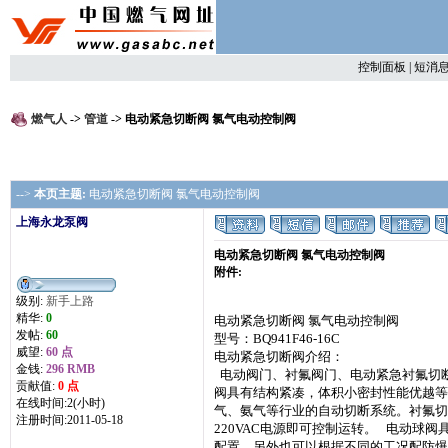
控制面板
|
短消
燃气人
->
管道
-> 电动紧急切断阀 氯气电动控制阀
-->
本页主题:
电动紧急切断阀 氯气电动控制阀
上海永龙泵阀
电动紧急切断阀 氯气电动控制阀
附件:
级别:
新手上路
精华:
0
电动紧急切断阀 氯气电动控制阀
发帖:
60
型号：BQ941F46-16C
威望:
60 点
电动紧急切断阀介绍：
金钱:
296 RMB
电动阀门、衬氟阀门、电动紧急衬氟切
贡献值:
0 点
阀具有结构紧凑，体积小密封性能优越等
在线时间:2(小时)
气、氨气等行业的自动切断系统。衬氟切
注册时间:2011-05-18
220VAC电源即可控制运转。 电动
配置，另外也可以根据不同的工况配防爆