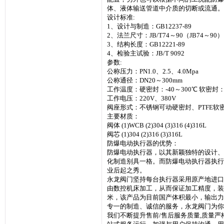
体、液体输送管道中介质的切断或流通。
设计标准:
1、设计与制造：GB12237-89
2、法兰尺寸：JB/T74～90（JB74～90）
3、结构长度：GB12221-89
4、检验主试验：JB/T 9092
参数:
公称压力：PN1.0、2.5、4.0Mpa
公称通径：DN20～300mm
工作温度：硬密封：-40～300℃ 软密封：-
工作电压：220V、380V
阀座形式：不锈钢可动硬密封、PTFE软
主要材质：
阀体 (1)WCB (2)304 (3)316 (4)316L
阀芯 (1)304 (2)316 (3)316L
防爆电动执行器的优势：
防爆电动执行器，以其新颖独特的设计、
化制造别具一格。而防爆电动执行器执行
业后起之秀。
永龙阀门坚持每台执行器采用原产地进口
由数控机床加工，从而保证加工精度，装
米，该产品为目前国产体积最小，输出力
专一的制造、诚信的服务，永龙阀门为你
我们不断提升售前/售后服务质量,质量严