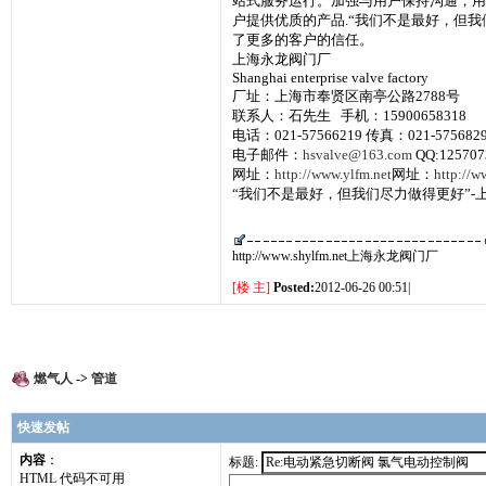
站式服务运行。加强与用户保持沟通，用
户提供优质的产品.“我们不是最好，但
了更多的客户的信任。
上海永龙阀门厂
Shanghai enterprise valve factory
厂址：上海市奉贤区南亭公路2788号
联系人：石先生 手机：15900658318
电话：021-57566219 传真：021-575682
电子邮件：
hsvalve@163.com
QQ:125707
网址：
http://www.ylfm.net
网址：
http://w
“我们不是最好，但我们尽力做得更好”-
http://www.shylfm.net上海永龙阀门厂
[楼 主]
Posted:
2012-06-26 00:51|
燃气人
->
管道
快速发帖
内容
：
标题:
HTML 代码不可用